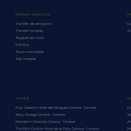
NOSSOS SERVIÇOS
T
Transfer de aeroporto
Ge
Transfer privado
Zu
Aluguel por hora
Eventos
Tours e excursões
Sob medida
HOTÉIS
G
Four Seasons Hotel des Bergues Geneva · Geneva
Ge
Beau-Rivage Genève · Geneva
Wa
Mandarin Oriental, Geneva · Geneva
Ar
The Ritz-Carlton Hotel de la Paix, Geneva · Geneva
Mo