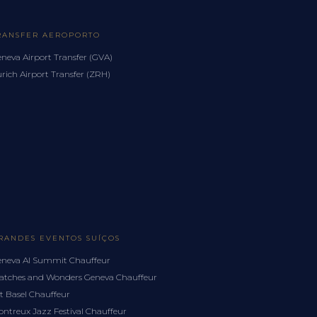
RANSFER AEROPORTO
neva Airport Transfer (GVA)
rich Airport Transfer (ZRH)
RANDES EVENTOS SUÍÇOS
neva AI Summit Chauffeur
tches and Wonders Geneva Chauffeur
t Basel Chauffeur
ntreux Jazz Festival Chauffeur