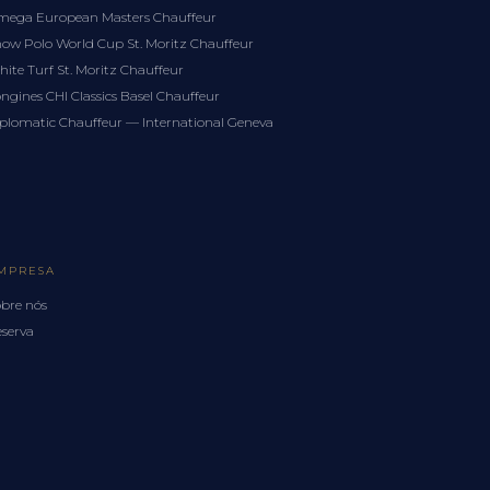
ega European Masters Chauffeur
ow Polo World Cup St. Moritz Chauffeur
ite Turf St. Moritz Chauffeur
ngines CHI Classics Basel Chauffeur
plomatic Chauffeur — International Geneva
MPRESA
bre nós
serva