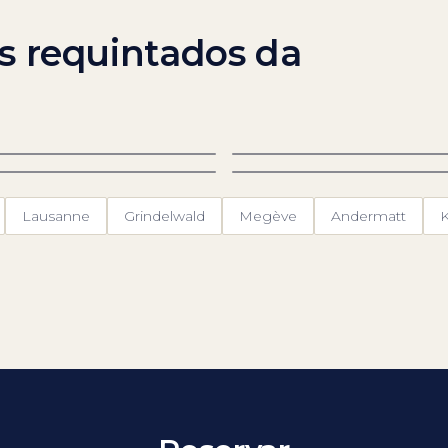
s requintados da
rmatt
St. Moritz
as-Fee
Zurique
Lausanne
Grindelwald
Megève
Andermatt
K