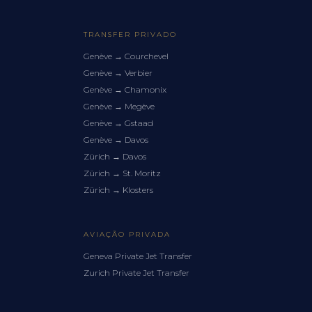
TRANSFER PRIVADO
Genève
→
Courchevel
Genève
→
Verbier
Genève
→
Chamonix
Genève
→
Megève
Genève
→
Gstaad
Genève
→
Davos
Zürich
→
Davos
Zürich
→
St. Moritz
Zürich
→
Klosters
AVIAÇÃO PRIVADA
Geneva Private Jet Transfer
Zurich Private Jet Transfer