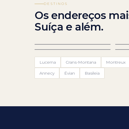
DESTINOS
Os endereços mai
Suíça e além.
Genebra
Ze
Interlaken
Sa
Lucerna
Crans-Montana
Montreux
Annecy
Évian
Basileia