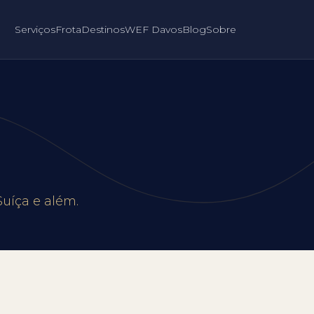
Serviços
Frota
Destinos
WEF Davos
Blog
Sobre
uíça e além.