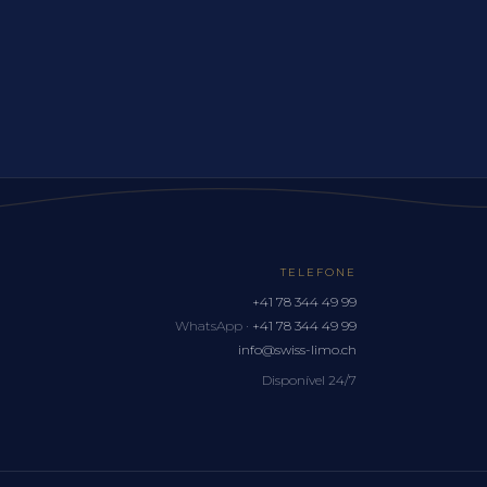
TELEFONE
+41 78 344 49 99
WhatsApp ·
+41 78 344 49 99
info@swiss-limo.ch
Disponível 24/7