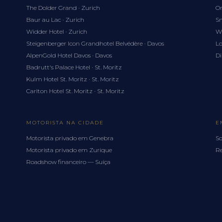
The Dolder Grand · Zurich
Om
Baur au Lac · Zurich
Sn
Widder Hotel · Zurich
Wh
Steigenberger Icon Grandhotel Belvédère · Davos
Lo
AlpenGold Hotel Davos · Davos
Di
Badrutt's Palace Hotel · St. Moritz
Kulm Hotel St. Moritz · St. Moritz
Carlton Hotel St. Moritz · St. Moritz
MOTORISTA NA CIDADE
E
Motorista privado em Genebra
So
Motorista privado em Zurique
Re
Roadshow financeiro — Suíça