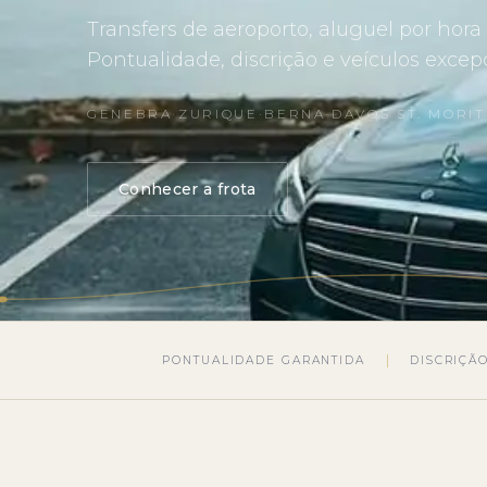
Transfers de aeroporto, aluguel por hor
Pontualidade, discrição e veículos excep
GENEBRA
·
ZURIQUE
·
BERNA
·
DAVOS
·
ST. MORI
Conhecer a frota
PONTUALIDADE GARANTIDA
DISCRIÇÃ