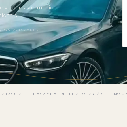
a e viagens sob medida.
cionais.
TZ
·
GSTAAD
·
ZERMATT
O ABSOLUTA
FROTA MERCEDES DE ALTO PADRÃO
MOTOR