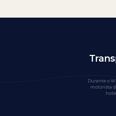
Trans
Durante o WE
motorista d
hotel