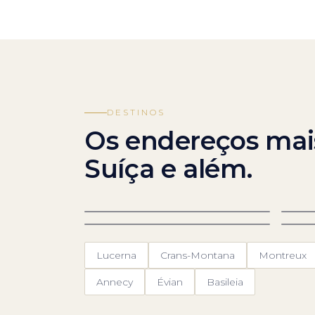
DESTINOS
Os endereços mai
Suíça e além.
Genebra
Ze
Interlaken
Sa
Lucerna
Crans-Montana
Montreux
Annecy
Évian
Basileia