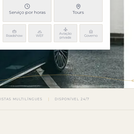
Serviço por horas
Tours
Aviação
Roadshow
WEF
Governo
privada
ISTAS MULTILÍNGUES
DISPONÍVEL 24/7