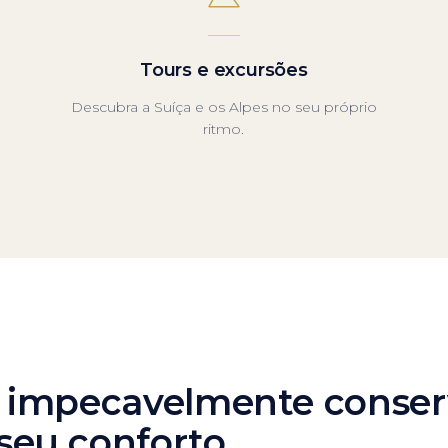
Tours e excursões
Descubra a Suíça e os Alpes no seu próprio
ritmo.
s, impecavelmente conse
seu conforto.