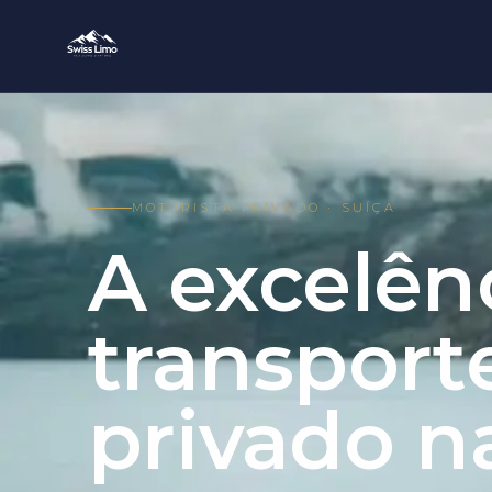
MOTORISTA PRIVADO · SUÍÇA
A excelên
transport
privado n