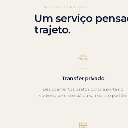
NOSSOS SERVIÇOS
Um serviço pensa
trajeto.
Transfer privado
Deslocamentos diretos porta a porta no
conforto de um sedã ou van de alto padrão.