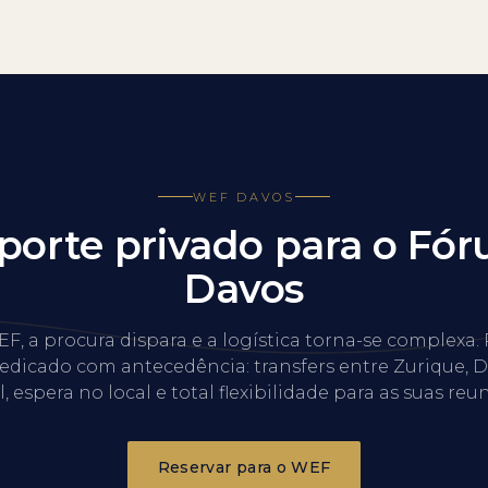
WEF DAVOS
porte privado para o Fó
Davos
F, a procura dispara e a logística torna-se complexa. 
edicado com antecedência: transfers entre Zurique, D
, espera no local e total flexibilidade para as suas reu
Reservar para o WEF