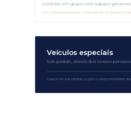
Conforto em grupo com espaço generoso
ATÉ 19 PASSAGEIROS
·
CONFORME A CONFIGURA
Veículos especiais
Sob pedido, através dos nossos parceiros
Mercedes-Maybach — luxo supremo
Disponível sob pedido, sujeito à disponibilidade dos