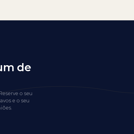
rum de
Reserve o seu
avos e o seu
niões.