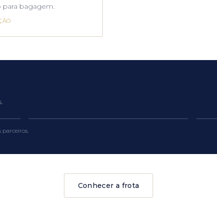
 para bagagem.
ÇÃO
.
Jet Sprinter VIP — lounge móvel
Veí
 parceiros.
Conhecer a frota