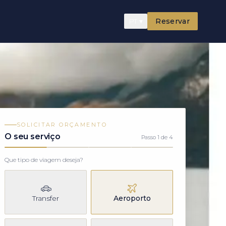
PT
▾
Reservar
SOLICITAR ORÇAMENTO
O seu serviço
Passo
1
de
4
Passo
1
de
4
Que tipo de viagem deseja?
Transfer
Aeroporto