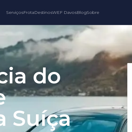
Serviços
Frota
Destinos
WEF Davos
Blog
Sobre
cia do
e
a Suíça