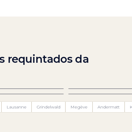
s requintados da
rmatt
St. Moritz
as-Fee
Zurique
Lausanne
Grindelwald
Megève
Andermatt
K