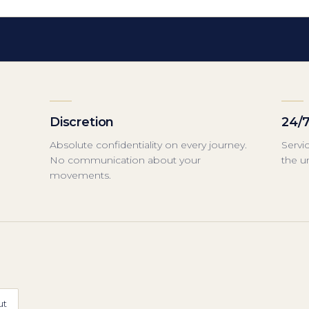
Discretion
24/7
Absolute confidentiality on every journey.
Servic
No communication about your
the u
movements.
ut