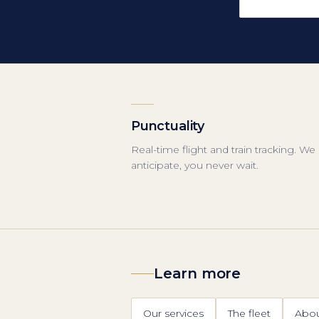
Punctuality
Real-time flight and train tracking. We
anticipate, you never wait.
Learn more
Our services
The fleet
Abo