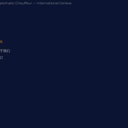
plomatic Chauffeur — International Geneva
司
于我们
订