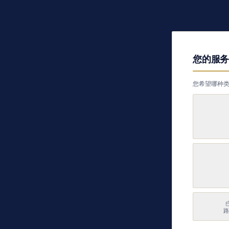
您的服
步骤
1
/
4
您希望哪种
路