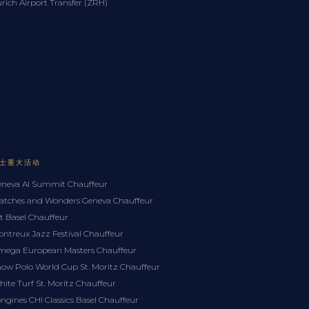
rich Airport Transfer (ZRH)
士重大活动
neva AI Summit Chauffeur
tches and Wonders Geneva Chauffeur
t Basel Chauffeur
ntreux Jazz Festival Chauffeur
ega European Masters Chauffeur
ow Polo World Cup St. Moritz Chauffeur
ite Turf St. Moritz Chauffeur
ngines CHI Classics Basel Chauffeur