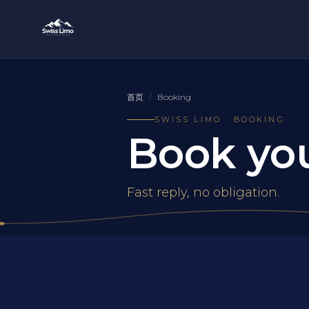
首页
/
Booking
SWISS LIMO · BOOKING
Book you
Fast reply, no obligation.