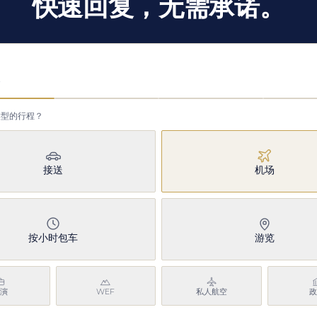
快速回复，无需承诺。
务
类型的行程？
接送
机场
按小时包车
游览
演
WEF
私人航空