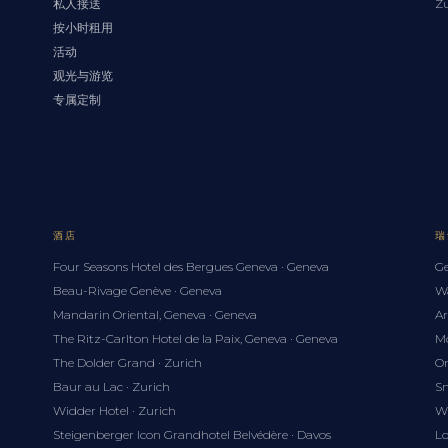
私人接送
Zu
按小时租用
活动
观光与游览
专属定制
酒店
瑞
Four Seasons Hotel des Bergues Geneva · Geneva
Ge
Beau-Rivage Genève · Geneva
Wa
Mandarin Oriental, Geneva · Geneva
Ar
The Ritz-Carlton Hotel de la Paix, Geneva · Geneva
Mo
The Dolder Grand · Zurich
Om
Baur au Lac · Zurich
Sn
Widder Hotel · Zurich
Wh
Steigenberger Icon Grandhotel Belvédère · Davos
Lo