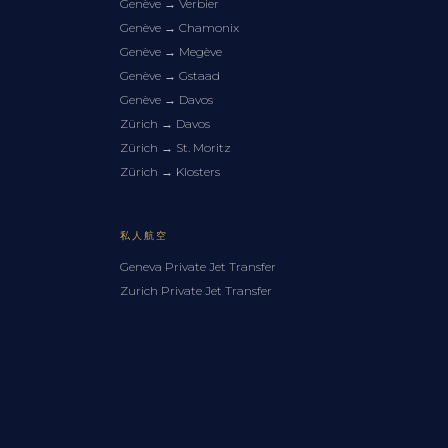
Genève
→
Verbier
Genève
→
Chamonix
Genève
→
Megève
Genève
→
Gstaad
Genève
→
Davos
Zürich
→
Davos
Zürich
→
St. Moritz
Zürich
→
Klosters
私人航空
Geneva Private Jet Transfer
Zurich Private Jet Transfer