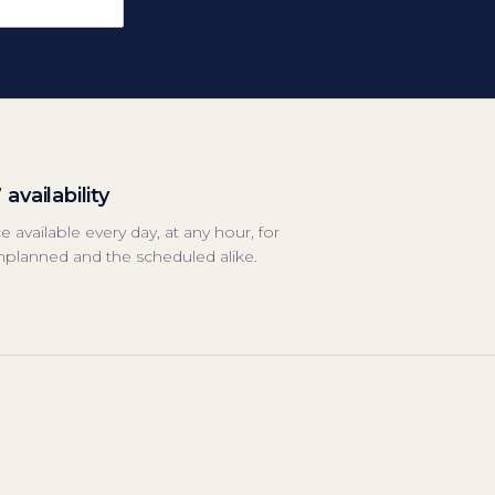
 availability
e available every day, at any hour, for
nplanned and the scheduled alike.