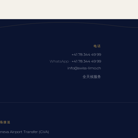
电话
+41 78 344 49 99
WhatsApp ·
+41 78 344 49 99
info@swiss-limo.ch
全天候服务
场接送
neva Airport Transfer (GVA)