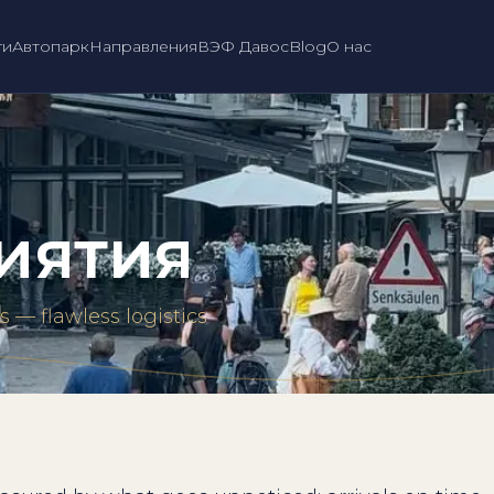
ги
Автопарк
Направления
ВЭФ Давос
Blog
О нас
иятия
 — flawless logistics