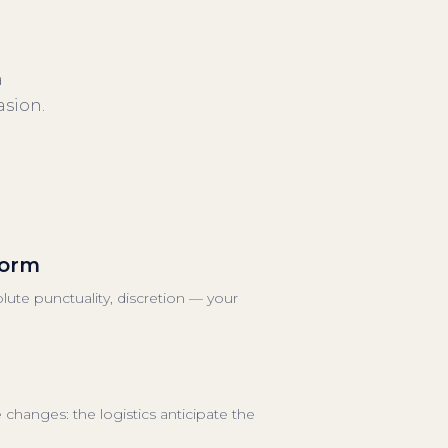
a
asion.
form
lute punctuality, discretion — your
 changes: the logistics anticipate the