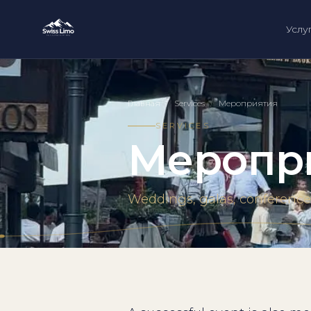
Услу
Главная
/
Services
/
Мероприятия
SERVICES
Меропр
Weddings, galas, conferences