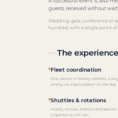
A successful event is also m
guests received without waitin
Wedding, gala, conference or se
hundred, with a single point of
The experienc
Fleet coordination
One saloon or twenty vehicles: a sin
timing, no improvisation on the day.
Shuttles & rotations
Hotels, venues, stations and airports 
a Sprinter or VIP van.