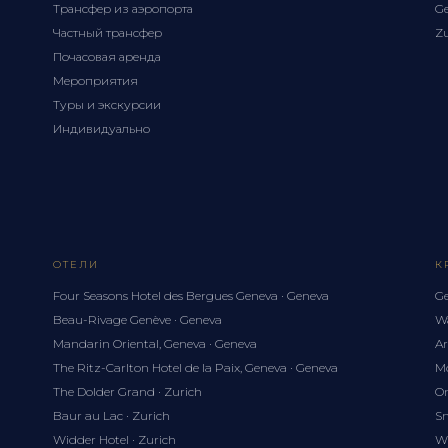
Трансфер из аэропорта
Ge
Частный трансфер
Zu
Почасовая аренда
Мероприятия
Туры и экскурсии
Индивидуально
ОТЕЛИ
К
Four Seasons Hotel des Bergues Geneva · Geneva
Ge
Beau-Rivage Genève · Geneva
Wa
Mandarin Oriental, Geneva · Geneva
Ar
The Ritz-Carlton Hotel de la Paix, Geneva · Geneva
Mo
The Dolder Grand · Zurich
Om
Baur au Lac · Zurich
Sn
Widder Hotel · Zurich
Wh