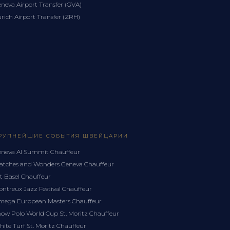
neva Airport Transfer (GVA)
rich Airport Transfer (ZRH)
РУПНЕЙШИЕ СОБЫТИЯ ШВЕЙЦАРИИ
neva AI Summit Chauffeur
tches and Wonders Geneva Chauffeur
t Basel Chauffeur
ntreux Jazz Festival Chauffeur
ega European Masters Chauffeur
ow Polo World Cup St. Moritz Chauffeur
ite Turf St. Moritz Chauffeur