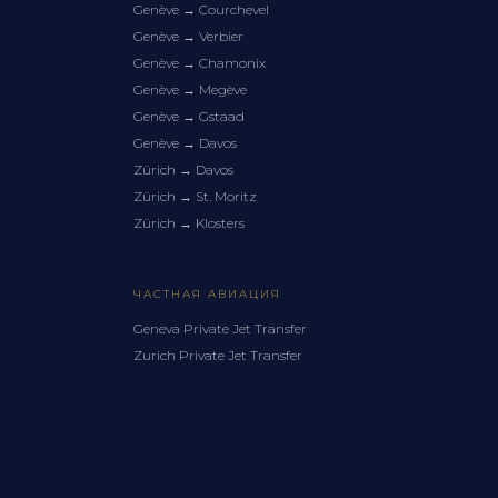
Genève
→
Courchevel
Genève
→
Verbier
Genève
→
Chamonix
Genève
→
Megève
Genève
→
Gstaad
Genève
→
Davos
Zürich
→
Davos
Zürich
→
St. Moritz
Zürich
→
Klosters
ЧАСТНАЯ АВИАЦИЯ
Geneva Private Jet Transfer
Zurich Private Jet Transfer