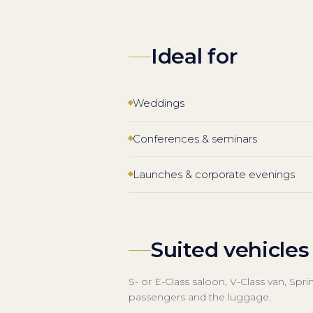
Ideal for
Weddings
Conferences & seminars
Launches & corporate evenings
Suited vehicles
S- or E-Class saloon, V-Class van, Spr
passengers and the luggage.