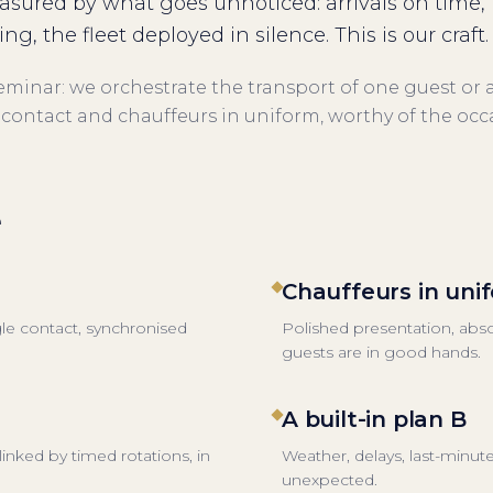
easured by what goes unnoticed: arrivals on time,
g, the fleet deployed in silence. This is our craft.
minar: we orchestrate the transport of one guest or 
 contact and chauffeurs in uniform, worthy of the occ
e
Chauffeurs in uni
gle contact, synchronised
Polished presentation, abso
guests are in good hands.
A built-in plan B
linked by timed rotations, in
Weather, delays, last-minute
unexpected.