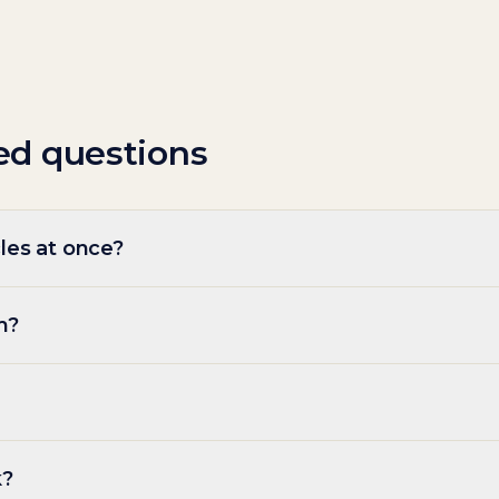
ed questions
les at once?
m?
k?