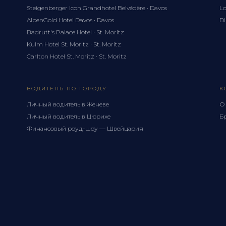
Steigenberger Icon Grandhotel Belvédère · Davos
Lo
AlpenGold Hotel Davos · Davos
Di
Badrutt's Palace Hotel · St. Moritz
Kulm Hotel St. Moritz · St. Moritz
Carlton Hotel St. Moritz · St. Moritz
ВОДИТЕЛЬ ПО ГОРОДУ
К
Личный водитель в Женеве
О
Личный водитель в Цюрихе
Б
Финансовый роуд-шоу — Швейцария