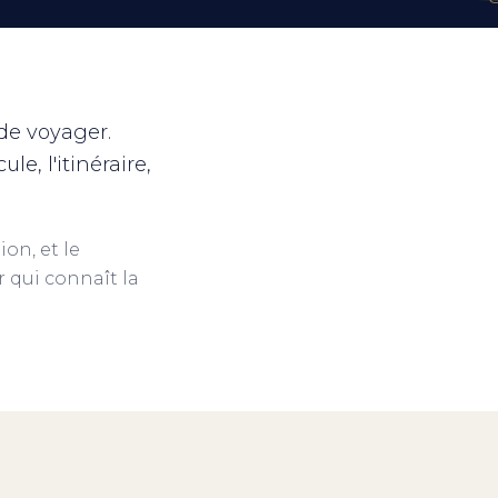
 de voyager.
le, l'itinéraire,
on, et le
 qui connaît la