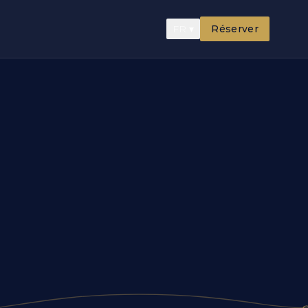
FR
▾
Réserver