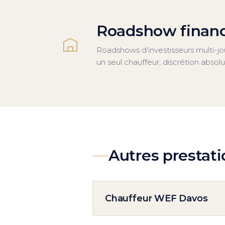
Roadshow financ
Roadshows d'investisseurs multi-jou
un seul chauffeur, discrétion absolu
Autres prestat
Chauffeur WEF Davos