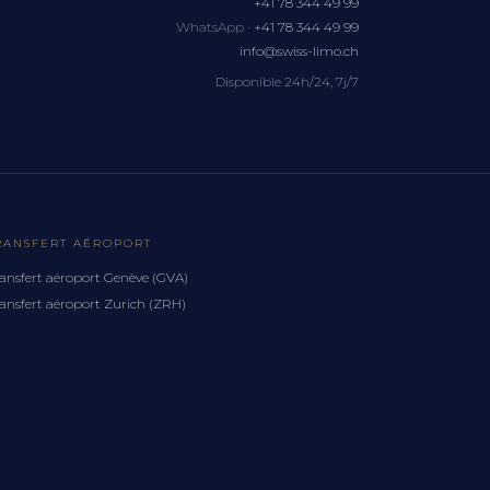
+41 78 344 49 99
WhatsApp ·
+41 78 344 49 99
info@swiss-limo.ch
Disponible 24h/24, 7j/7
RANSFERT AÉROPORT
ansfert aéroport Genève (GVA)
ansfert aéroport Zurich (ZRH)