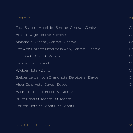
HÔTELS
G
Four Seasons Hotel des Bergues Geneva · Genève
Ch
Beau-Rivage Genève · Genève
Ch
Mandarin Oriental, Geneva · Genève
Ch
The Ritz-Carlton Hotel de la Paix, Geneva · Genève
Ch
The Dolder Grand · Zurich
Ch
Baur au Lac · Zurich
Ch
Widder Hotel · Zurich
Ch
Steigenberger Icon Grandhotel Belvédère · Davos
Ch
AlpenGold Hotel Davos · Davos
Ch
Badrutt's Palace Hotel · St-Moritz
Kulm Hotel St. Moritz · St-Moritz
Carlton Hotel St. Moritz · St-Moritz
CHAUFFEUR EN VILLE
S