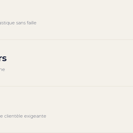
stique sans faille
rs
hme
e clientèle exigeante