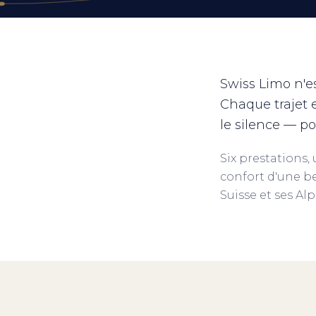
Swiss Limo n'es
Chaque trajet es
le silence — po
Six prestations,
confort d'une b
Suisse et ses Alp