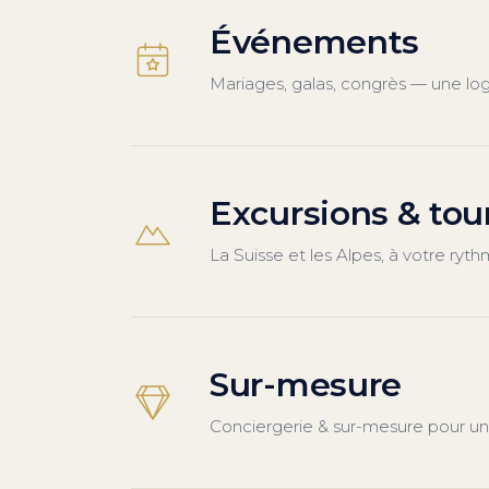
Événements
Mariages, galas, congrès — une logi
Excursions & tou
La Suisse et les Alpes, à votre ryt
Sur-mesure
Conciergerie & sur-mesure pour un