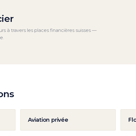
ier
rs à travers les places financières suisses —
e.
ions
Aviation privée
Fl