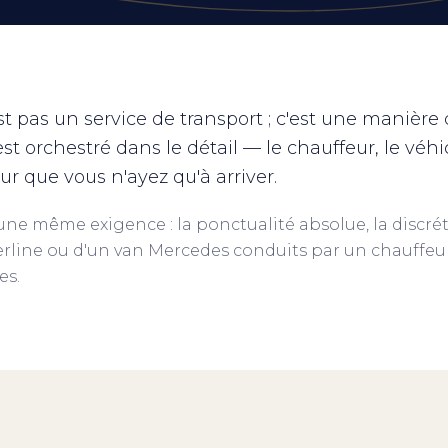
t pas un service de transport ; c'est une manière
t orchestré dans le détail — le chauffeur, le véhicu
ur que vous n'ayez qu'à arriver.
 une même exigence : la ponctualité absolue, la discréti
erline ou d'un van Mercedes conduits par un chauffeur
es.