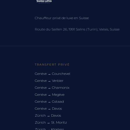
Chauffeur privé de luxe en Suisse
Route du Saillen 26, 1991 Salins (Turin), Valais, Suisse
TRANSFERT PRIVÉ
Genève
→
Courchevel
Genève
→
Verbier
Genève
→
Chamonix
Genève
→
Megève
Genève
→
Gstaad
Genève
→
Davos
Zürich
→
Davos
Zürich
→
St. Moritz
Zürich
→
Klosters