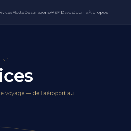
rvices
Flotte
Destinations
WEF Davos
Journal
À propos
RIVÉ
ices
e voyage — de l'aéroport au