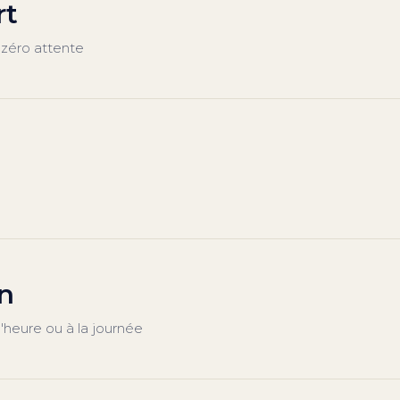
rt
, zéro attente
on
l'heure ou à la journée