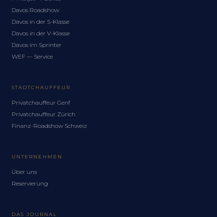
Davos Roadshow
Davos in der S-Klasse
Davos in der V-Klasse
Davos im Sprinter
WEF — Service
STADTCHAUFFEUR
Privatchauffeur Genf
Privatchauffeur Zürich
Finanz-Roadshow Schweiz
UNTERNEHMEN
Über uns
Reservierung
DAS JOURNAL