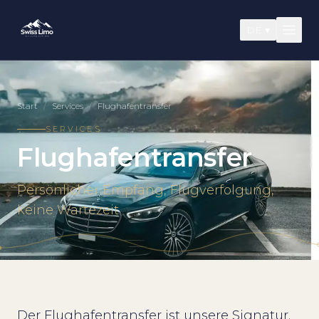
DE
▾
Start
/
Services
/
Flughafentransfer
SERVICES
Flughafentransfer
Persönlicher Empfang, Flugverfolgung,
keine Wartezeit
Der Flughafentransfer ist unsere Signatur.