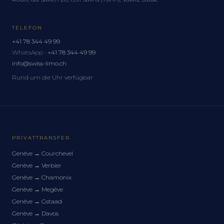
TELEFON
+41 78 344 49 99
WhatsApp ·
+41 78 344 49 99
info@swiss-limo.ch
Rund um die Uhr verfügbar
PRIVATTRANSFER
Genève
→
Courchevel
Genève
→
Verbier
Genève
→
Chamonix
Genève
→
Megève
Genève
→
Gstaad
Genève
→
Davos