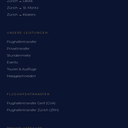
Zürich
→
Davos
Zürich
→
St. Moritz
Zürich
→
Klosters
UNSERE LEISTUNGEN
Flughafentransfer
Privattransfer
Stundenmiete
Events
Touren & Ausflüge
Massgeschneidert
FLUGHAFENTRANSFER
Flughafentransfer Genf (GVA)
Flughafentransfer Zürich (ZRH)