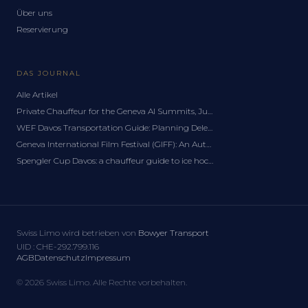
Über uns
Reservierung
DAS JOURNAL
Alle Artikel
Private Chauffeur for the Geneva AI Summits, June 2027: A Delegation Guide
WEF Davos Transportation Guide: Planning Delegation Logistics for the Forum
Geneva International Film Festival (GIFF): An Autumn Chauffeur Guide
Spengler Cup Davos: a chauffeur guide to ice hockey's festive classic
Swiss Limo wird betrieben von
Bowyer Transport
UID
:
CHE-292.799.116
AGB
Datenschutz
Impressum
©
2026
Swiss Limo.
Alle Rechte vorbehalten.