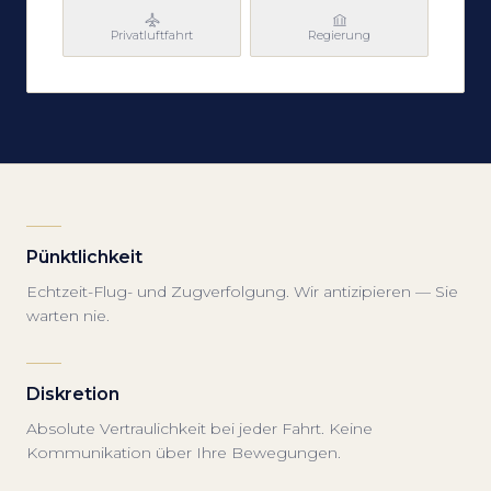
Privatluftfahrt
Regierung
Pünktlichkeit
Echtzeit-Flug- und Zugverfolgung. Wir antizipieren — Sie
warten nie.
Diskretion
Absolute Vertraulichkeit bei jeder Fahrt. Keine
Kommunikation über Ihre Bewegungen.