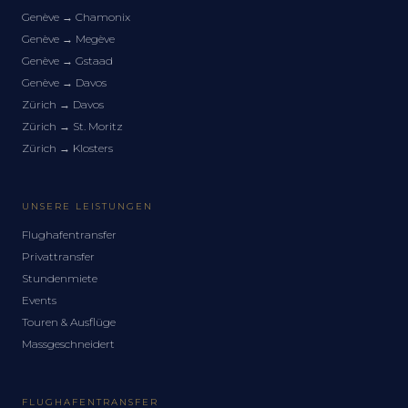
Genève
→
Chamonix
Genève
→
Megève
Genève
→
Gstaad
Genève
→
Davos
Zürich
→
Davos
Zürich
→
St. Moritz
Zürich
→
Klosters
UNSERE LEISTUNGEN
Flughafentransfer
Privattransfer
Stundenmiete
Events
Touren & Ausflüge
Massgeschneidert
FLUGHAFENTRANSFER