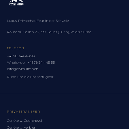
Luxus-Privatchauffeur in der Schweiz
Route du Saillen 26, 1991 Salins (Turin), Valais, Suisse
TELEFON
+41 78 344 49 99
WhatsApp ·
+41 78 344 49 99
info@swiss-limo.ch
Rund um die Uhr verfügbar
PRIVATTRANSFER
Genève
→
Courchevel
Genève
→
Verbier