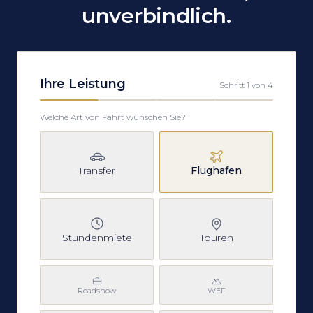
unverbindlich.
Ihre Leistung
Schritt
1
von
4
Schritt
1
von
4
Welche Art von Fahrt wünschen Sie?
Transfer
Flughafen
Stundenmiete
Touren
Roadshow
WEF